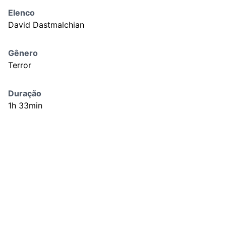
Elenco
David Dastmalchian
Gênero
Terror
Duração
1h 33min
País
EUA
Ano de Produção
2023