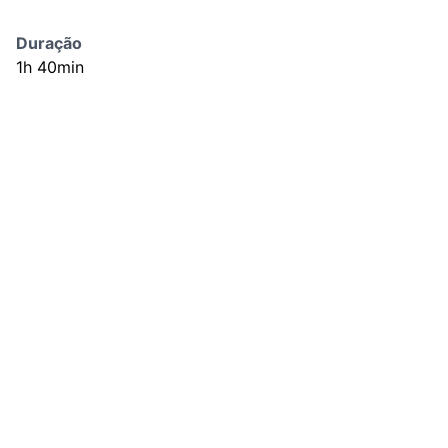
Duração
1h 40min
País
EUA
Ano de Produção
2025
ELENCO